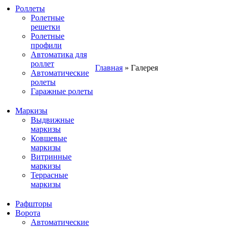
Роллеты
Ролетные
решетки
Ролетные
профили
Автоматика для
роллет
Главная
»
Галерея
Автоматические
ролеты
Гаражные ролеты
Маркизы
Выдвижные
маркизы
Ковшевые
маркизы
Витринные
маркизы
Террасные
маркизы
Рафшторы
Ворота
Автоматические