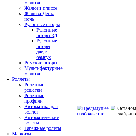
жалюзи
Жалюзи-плиссе
Жалюзи День-
ночь
Рулонные шторы
Рулонные
шторы 3Д
Рулонные
шторы
джут,
бамбук
Римские шторы
Мультифактурные
жалюзи
Роллеты
Ролетные
решетки
Ролетные
профили
Автоматика для
роллет
Автоматические
ролеты
Гаражные ролеты
Маркизы