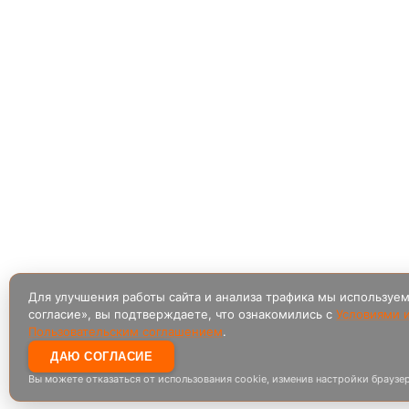
Для улучшения работы сайта и анализа трафика мы используе
согласие», вы подтверждаете, что ознакомились с
Условиями и
Пользовательским соглашением
.
ДАЮ СОГЛАСИЕ
Вы можете отказаться от использования cookie, изменив настройки браузер