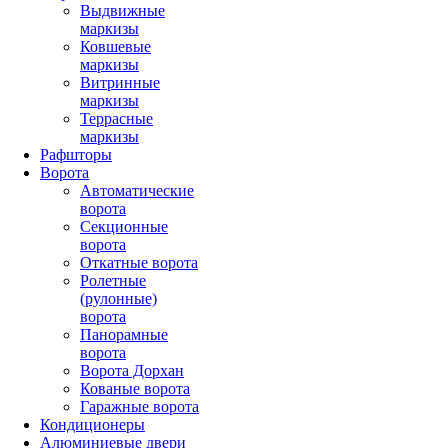
Выдвижные
маркизы
Ковшевые
маркизы
Витринные
маркизы
Террасные
маркизы
Рафшторы
Ворота
Автоматические
ворота
Секционные
ворота
Откатные ворота
Ролетные
(рулонные)
ворота
Панорамные
ворота
Ворота Дорхан
Кованые ворота
Гаражные ворота
Кондиционеры
Алюминиевые двери