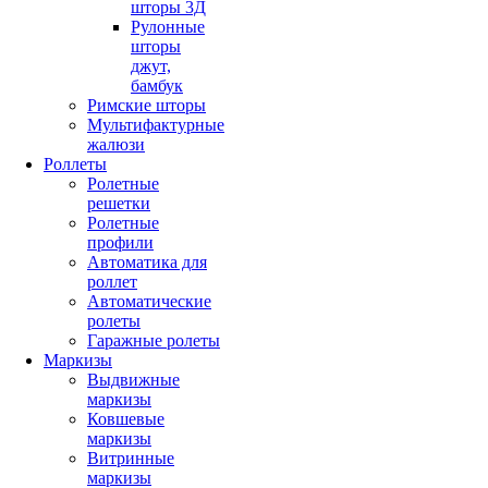
шторы 3Д
Рулонные
шторы
джут,
бамбук
Римские шторы
Мультифактурные
жалюзи
Роллеты
Ролетные
решетки
Ролетные
профили
Автоматика для
роллет
Автоматические
ролеты
Гаражные ролеты
Маркизы
Выдвижные
маркизы
Ковшевые
маркизы
Витринные
маркизы