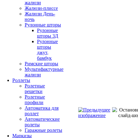
жалюзи
Жалюзи-плиссе
Жалюзи День-
ночь
Рулонные шторы
Рулонные
шторы 3Д
Рулонные
шторы
джут,
бамбук
Римские шторы
Мультифактурные
жалюзи
Роллеты
Ролетные
решетки
Ролетные
профили
Автоматика для
роллет
Автоматические
ролеты
Гаражные ролеты
Маркизы