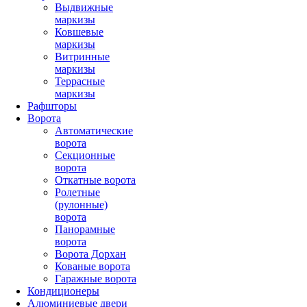
Выдвижные
маркизы
Ковшевые
маркизы
Витринные
маркизы
Террасные
маркизы
Рафшторы
Ворота
Автоматические
ворота
Секционные
ворота
Откатные ворота
Ролетные
(рулонные)
ворота
Панорамные
ворота
Ворота Дорхан
Кованые ворота
Гаражные ворота
Кондиционеры
Алюминиевые двери