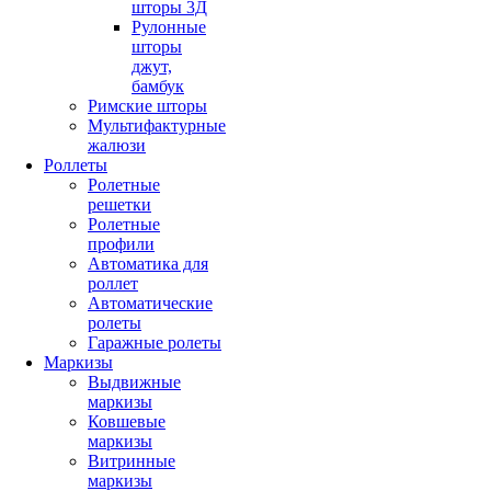
шторы 3Д
Рулонные
шторы
джут,
бамбук
Римские шторы
Мультифактурные
жалюзи
Роллеты
Ролетные
решетки
Ролетные
профили
Автоматика для
роллет
Автоматические
ролеты
Гаражные ролеты
Маркизы
Выдвижные
маркизы
Ковшевые
маркизы
Витринные
маркизы