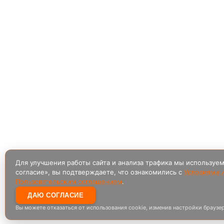
Для улучшения работы сайта и анализа трафика мы используе
согласие», вы подтверждаете, что ознакомились с
Условиями и
Пользовательским соглашением
.
ДАЮ СОГЛАСИЕ
Вы можете отказаться от использования cookie, изменив настройки браузер